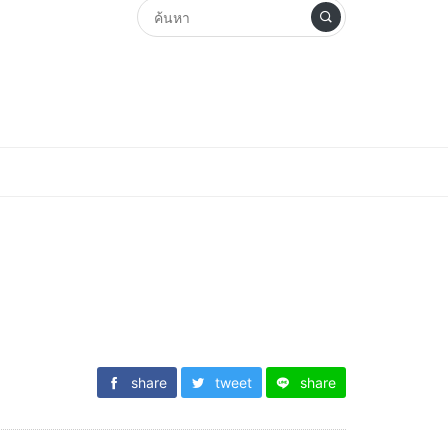
share
tweet
share